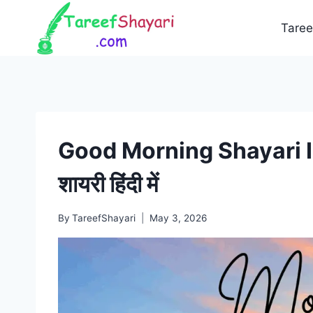
Skip
to
Taree
content
Good Morning Shayari In Hi
शायरी हिंदी में
By
TareefShayari
May 3, 2026