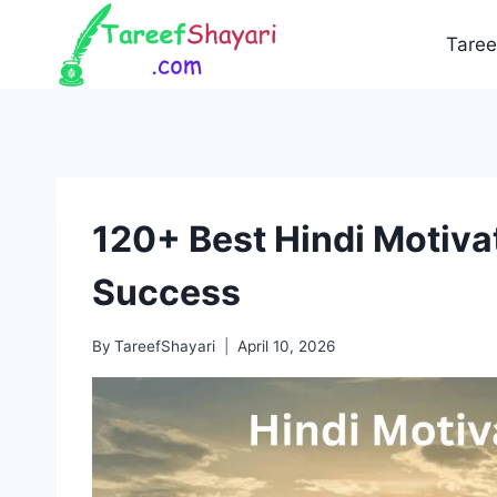
Skip
to
Taree
content
120+ Best Hindi Motivat
Success
By
TareefShayari
April 10, 2026