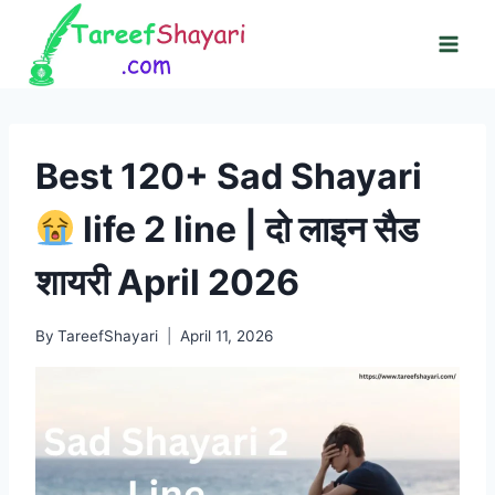
Skip
to
content
Best 120+ Sad Shayari
life 2 line | दो लाइन सैड
शायरी April 2026
By
TareefShayari
April 11, 2026